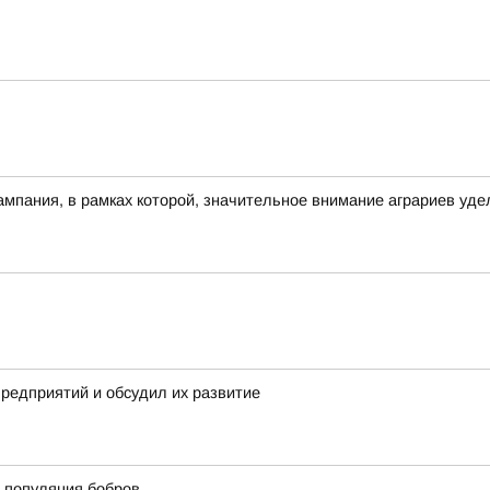
ампания, в рамках которой, значительное внимание аграриев уде
предприятий и обсудил их развитие
 популяция бобров