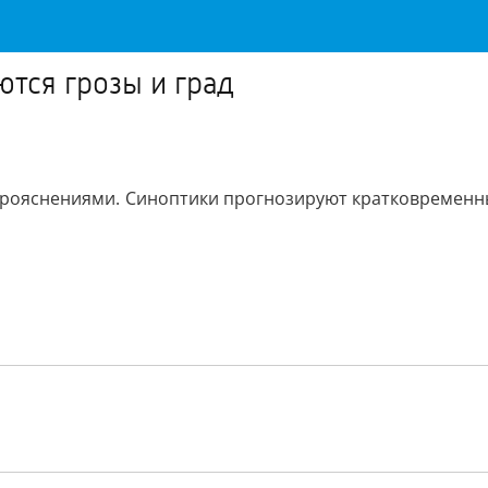
ются грозы и град
с прояснениями. Синоптики прогнозируют кратковремен