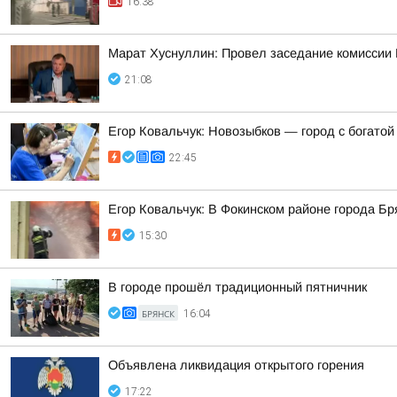
16:38
Марат Хуснуллин: Провел заседание комиссии 
21:08
Егор Ковальчук: Новозыбков — город с богатой
22:45
Егор Ковальчук: В Фокинском районе города Б
15:30
В городе прошёл традиционный пятничник
БРЯНСК
16:04
Объявлена ликвидация открытого горения
17:22