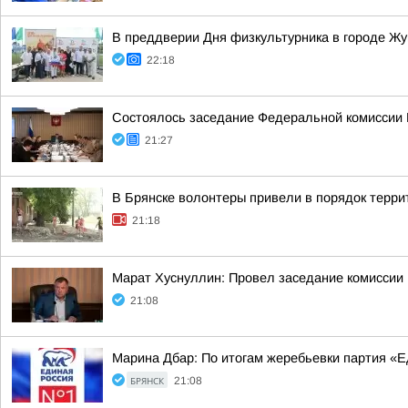
В преддверии Дня физкультурника в городе Ж
22:18
Состоялось заседание Федеральной комиссии В
21:27
В Брянске волонтеры привели в порядок терр
21:18
Марат Хуснуллин: Провел заседание комиссии 
21:08
Марина Дбар: По итогам жеребьевки партия «
БРЯНСК
21:08