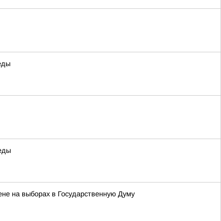
еды
еды
ене на выборах в Государственную Думу