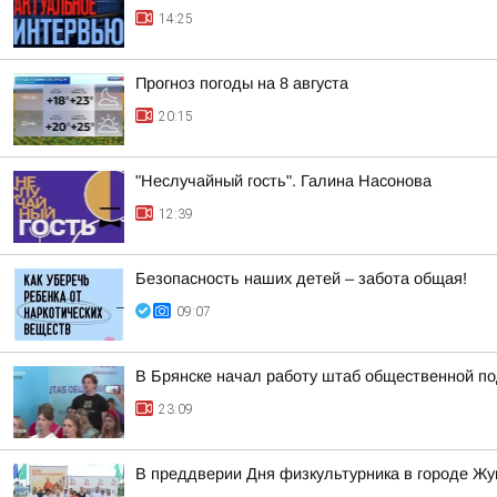
14:25
Прогноз погоды на 8 августа
20:15
"Неслучайный гость". Галина Насонова
12:39
Безопасность наших детей – забота общая!
09:07
В Брянске начал работу штаб общественной п
23:09
В преддверии Дня физкультурника в городе Ж