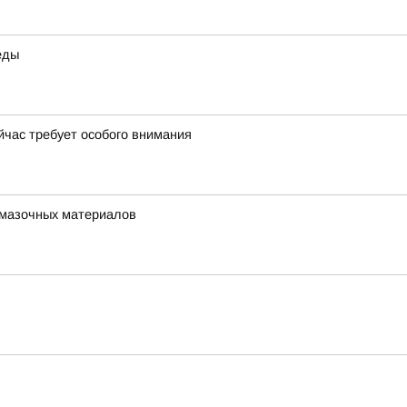
еды
йчас требует особого внимания
-смазочных материалов