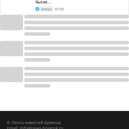
бытия…
БРЯНСК
07:03
© Лента новостей Брянска
Email:
info@news-bryansk.ru