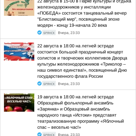
22 августа в 15-00 в Парке культуры и отдыха
железнодорожников у инсталляции
«ПОБЕДА» состоится танцевальный вечер
"Блистающий мир", посвященный эпохе
модерн - концу 19-начала 20 века
БРЯНСК
Вчера, 23:33
22 августа в 18:00 на летней эстраде
состоится большой праздничный концерт
солистов и творческих коллективов Дворца
культуры железнодорожников «Триколор –
наш символ единства!», посвященный Дню
государственного флага России
БРЯНСК
Вчера, 23:33
19 августа в 18:00 на летней эстраде
Образцовый фольклорный ансамбль
«Зарянка» и Образцовый ансамбль
народного танца «Истоки» представят
театрализованную программу «Яблочный
спас – веселью час!»
БРЯНСК
Вчера, 23:33