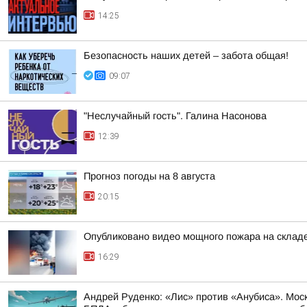
14:25
Безопасность наших детей – забота общая!
09:07
"Неслучайный гость". Галина Насонова
12:39
Прогноз погоды на 8 августа
20:15
Опубликовано видео мощного пожара на складе
16:29
Андрей Руденко: «Лис» против «Анубиса». Мос