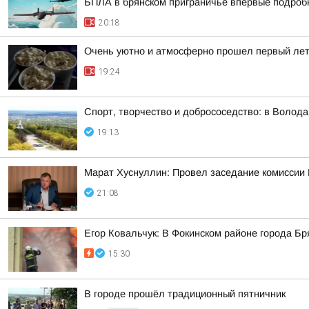
БПЛА в брянском приграничье впервые подробно
20:18
Очень уютно и атмосферно прошел первый лет
19:24
Спорт, творчество и добрососедство: в Волод
19:13
Марат Хуснуллин: Провел заседание комиссии 
21:08
Егор Ковальчук: В Фокинском районе города Б
15:30
В городе прошёл традиционный пятничник