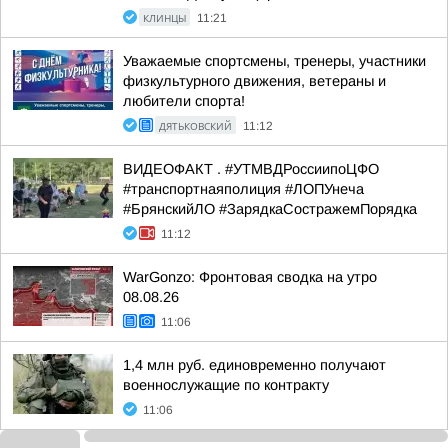
КЛИНЦЫ
11:21
Уважаемые спортсмены, тренеры, участники
физкультурного движения, ветераны и
любители спорта!
ДЯТЬКОВСКИЙ
11:12
ВИДЕОФАКТ . #УТМВДРоссиипоЦФО
#транспортнаяполиция #ЛОПУнеча
#БрянскийЛО #ЗарядкаСостражемПорядка
11:12
WarGonzo: Фронтовая сводка на утро
08.08.26
11:06
1,4 млн руб. единовременно получают
военнослужащие по контракту
11:06