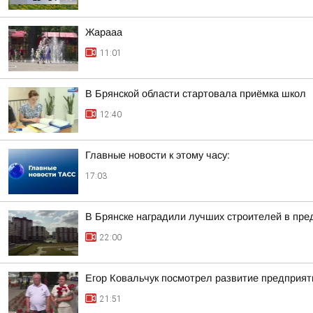
Жарааа
11:01
В Брянской области стартовала приёмка школ
12:40
Главные новости к этому часу:
17:03
В Брянске наградили лучших строителей в пр
22:00
Егор Ковальчук посмотрел развитие предприят
21:51