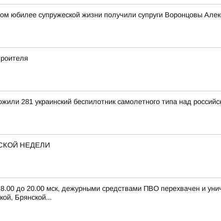
овом юбилее супружеской жизни получили супруги Воронцовы Але
троителя
тожили 281 украинский беспилотник самолетного типа над росси
СКОЙ НЕДЕЛИ
с 8.00 до 20.00 мск, дежурными средствами ПВО перехвачен и ун
ой, Брянской...