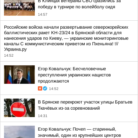
В Клинцах ветераны СВО сразились за
победу в турнире по волейболу сидя
14:57
Российские войска начали развертывание северокорейских
баллистических ракет KН-23/24 в Брянской области для
нанесения ударов по Киеву, — украинские мониторинговые
каналы С коммунистическим приветом из Пхеньяна! !//
Украина.ру
14:52
Егор Ковальчук: Бесчеловечные
преступления украинских нацистов
продолжаются
14:52
В Брянске перекроют участок улицы Братьев
Ткачёвых из-за соревнований
14:31
Егор Ковальчук: Почеп — старинный,
значимый, один из крупнейших центров