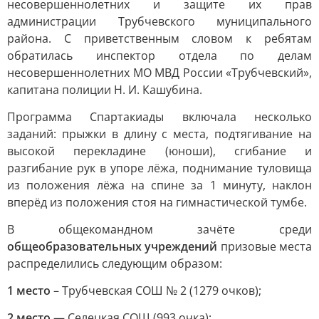
несовершеннолетних и защите их прав
администрации Трубчевского муниципального
района. С приветственным словом к ребятам
обратилась инспектор отдела по делам
несовершеннолетних МО МВД России «Трубчевский»,
капитана полиции Н. И. Кашубина.
Программа Спартакиады включала несколько
заданий: прыжки в длину с места, подтягивание на
высокой перекладине (юноши), сгибание и
разгибание рук в упоре лёжа, поднимание туловища
из положения лёжа на спине за 1 минуту, наклон
вперёд из положения стоя на гимнастической тумбе.
В общекомандном зачёте среди
общеобразовательных учреждений
призовые места
распределились следующим образом:
1 место
– Трубчевская СОШ № 2 (1279 очков);
2 место
— Селецкая СОШ (993 очка);