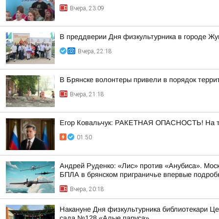
Вчера, 23:09
В преддверии Дня физкультурника в городе Ж
Вчера, 22:18
В Брянске волонтеры привели в порядок терр
Вчера, 21:18
Егор Ковальчук: РАКЕТНАЯ ОПАСНОСТЬ! На те
01:50
Андрей Руденко: «Лис» против «Анубиса». Мос
БПЛА в брянском приграничье впервые подробно
Вчера, 20:18
Накануне Дня физкультурника библиотекари Це
сада №128 «Алые паруса»