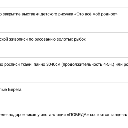
 закрытие выставки детского рисунка «Это всё моё родное»
йской живописи по рисованию золотых рыбок!
 по росписи ткани: панно 3040см (продолжительность 4-5ч.) или 
лые Берега
а железнодорожников у инсталляции «ПОБЕДА» состоится танцева