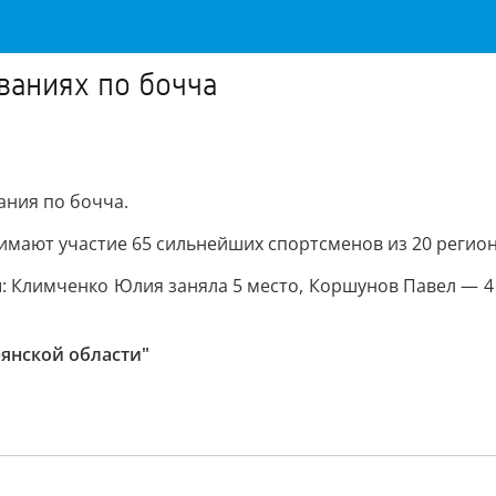
ваниях по бочча
ания по бочча.
мают участие 65 сильнейших спортсменов из 20 регион
 Климченко Юлия заняла 5 место, Коршунов Павел — 4 м
рянской области"