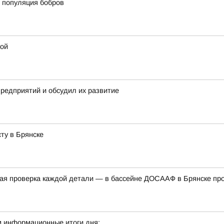
 популяция бобров
кой
предприятий и обсудил их развитие
ту в Брянске
дная проверка каждой детали — в бассейне ДОСААФ в Брянске п
м информационные итоги дня: