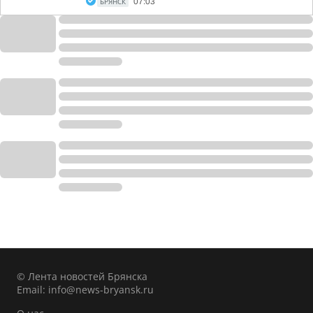
БРЯНСК
07:03
© Лента новостей Брянска
Email:
info@news-bryansk.ru