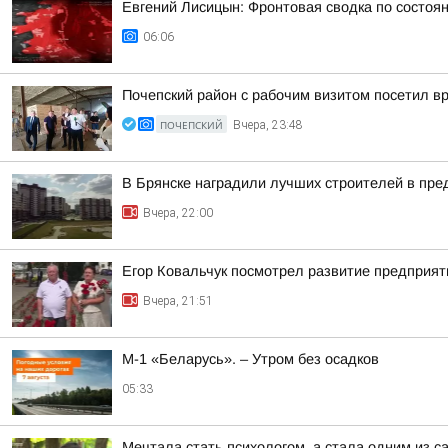
Евгений Лисицын: Фронтовая сводка по состояни
06:06
Почепский район с рабочим визитом посетил вр
ПОЧЕПСКИЙ
Вчера, 23:48
В Брянске наградили лучших строителей в пр
Вчера, 22:00
Егор Ковальчук посмотрел развитие предприят
Вчера, 21:51
М-1 «Беларусь». – Утром без осадков
05:33
Мечтала стать психологом, а стала одним из