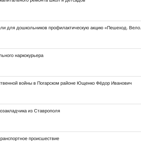
капитального ремонта школ и детсадов
вели для дошкольников профилактическую акцию «Пешеход. Вел
льного наркокурьера
ственной войны в Погарском районе Ющенко Фёдор Иванович
козакладчика из Ставрополя
транспортное происшествие