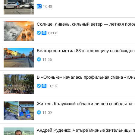
10:48
Солнце, ливень, сильный ветер — летняя пого
08:06
Белгород отметил 83-ю годовщину освобождени
11:56
В «Огоньке» началась профильная смена «Юн
10:19
Житель Калужской области лишен свободы за п
11:09
Андрей Руденко: Четыре мирные жительницы п