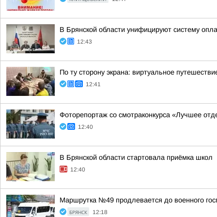
В Брянской области унифицируют систему опла
12:43
По ту сторону экрана: виртуальное путешестви
12:41
Фоторепортаж со смотраконкурса «Лучшее отд
12:40
В Брянской области стартовала приёмка школ
12:40
Маршрутка №49 продлевается до военного гос
БРЯНСК
12:18