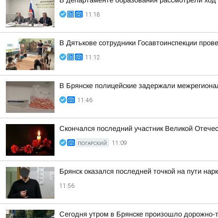
В департаменте образования рассмотрели ход 
11:18
В Дятькове сотрудники Госавтоинспекции про
11:12
В Брянске полицейские задержали межрегиона
11:46
Скончался последний участник Великой Отече
ПОГАРСКИЙ
11:09
Брянск оказался последней точкой на пути нар
11:56
Сегодня утром в Брянске произошло дорожно-