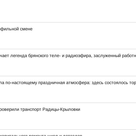
рофильной смене
ечает легенда брянского теле- и радиоэфира, заслуженный работ
была по-настоящему праздничная атмосфера: здесь состоялось т
 проверили транспорт Радицы-Крыловки