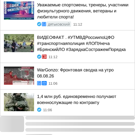
Уважаемые спортсмены, тренеры, участники
физкультурного движения, ветераны и
любители спорта!
ДЯТЬКОВСКИЙ
11:12
ВИДЕОФАКТ . #УТМВДРоссиипоЦФО
#транспортнаяполиция #ЛОПУнеча
#БрянскийЛО #ЗарядкаСостражемПорядка
11:12
WarGonzo: Фронтовая сводка на утро
08.08.26
11:06
1,4 млн руб. единовременно получают
военнослужащие по контракту
11:06