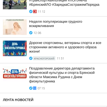
#транспортнаяполиция #ЛОПУнеча
#БрянскийЛО #ЗарядкаСостражемПорядка
11:12
Неделя популяризации грудного
вскармливания
12:06
Дорогие спортсмены, ветераны спорта и все
сторонники активного и здорового образа
жизни!
КРАСНОГОРСКИЙ
11:51
Поздравление директора департамента
физической культуры и спорта Брянской
области Максима Рудина с Днем
физкультурника
07:15
ЛЕНТА НОВОСТЕЙ