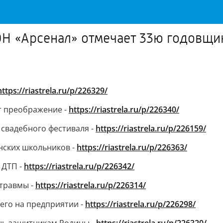
Н «Арсенал» отмечает 33ю годовщи
https://riastrela.ru/p/226329/
т преображение -
https://riastrela.ru/p/226340/
 свадебного фестиваля -
https://riastrela.ru/p/226159/
нских школьников -
https://riastrela.ru/p/226363/
 ДТП -
https://riastrela.ru/p/226342/
 травмы -
https://riastrela.ru/p/226314/
его на предприятии -
https://riastrela.ru/p/226298/