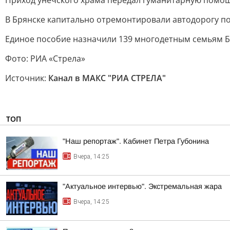
Приход унечского храма передал гуманитарную помо
В Брянске капитально отремонтировали автодорогу п
Единое пособие назначили 139 многодетным семьям Б
Фото: РИА «Стрела»
Источник:
Канал в МАКС "РИА СТРЕЛА"
ТОП
"Наш репортаж". Кабинет Петра Губонина
Вчера, 14:25
"Актуальное интервью". Экстремальная жара
Вчера, 14:25