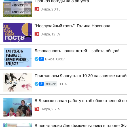
Прогноз погоды на 8 августа
Вчера, 20:15
"Неслучайный гость". Галина Насонова
Вчера, 12:39
Безопасность наших детей – забота общая!
Вчера, 09:07
Приглашаем 9 августа в 10-30 на занятие кита
БРЯНСК
00:39
В Брянске начал работу штаб общественной п
Вчера, 23:09
В преддверии Дня физкультурника в городе Ж