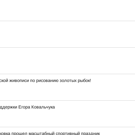
йской живописи по рисованию золотых рыбок!
оддержки Егора Ковальчука
уковка прошел масштабный спортивный праздник