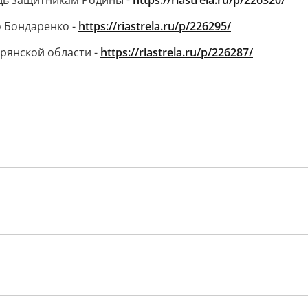
щь защитникам Родины -
https://riastrela.ru/p/226320/
о Бондаренко -
https://riastrela.ru/p/226295/
рянской области -
https://riastrela.ru/p/226287/