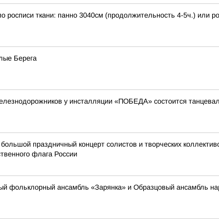
 по росписи ткани: панно 3040см (продолжительность 4-5ч.) или 
лые Берега
а железнодорожников у инсталляции «ПОБЕДА» состоится танцева
ся большой праздничный концерт солистов и творческих коллект
твенного флага России
овый фольклорный ансамбль «Зарянка» и Образцовый ансамбль на