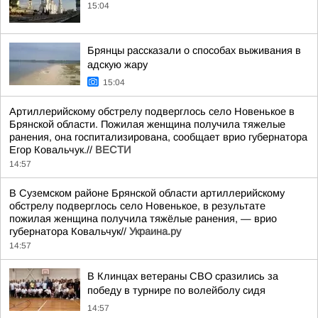
15:04
Брянцы рассказали о способах выживания в
адскую жару
15:04
Артиллерийскому обстрелу подверглось село Новенькое в
Брянской области. Пожилая женщина получила тяжелые
ранения, она госпитализирована, сообщает врио губернатора
Егор Ковальчук.//
ВЕСТИ
14:57
В Суземском районе Брянской области артиллерийскому
обстрелу подверглось село Новенькое, в результате
пожилая женщина получила тяжёлые ранения, — врио
губернатора Ковальчук//
Украина.ру
14:57
В Клинцах ветераны СВО сразились за
победу в турнире по волейболу сидя
14:57