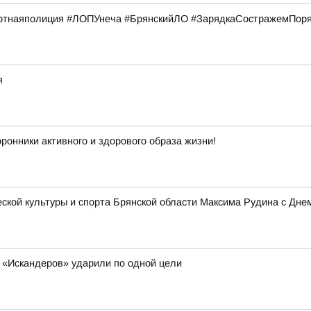
тнаяполиция #ЛОПУнеча #БрянскийЛО #ЗарядкаСостражемПор
я
ронники активного и здорового образа жизни!
кой культуры и спорта Брянской области Максима Рудина с Дне
мь «Искандеров» ударили по одной цели