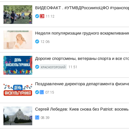
ВИДЕОФАКТ . #УТМВДРоссиипоЦФО #транспор
11:12
Неделя популяризации грудного вскармливани
12:06
Дорогие спортсмены, ветераны спорта и все сто
КРАСНОГОРСКИЙ
11:51
Поздравление директора департамента физичес
07:15
Сергей Лебедев: Киев снова без Patriot: восе
08:39