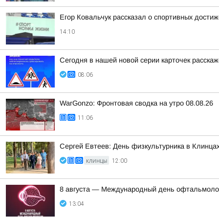
Егор Ковальчук рассказал о спортивных достиж
14:10
Сегодня в нашей новой серии карточек расска
08:06
WarGonzo: Фронтовая сводка на утро 08.08.26
11:06
Сергей Евтеев: День физкультурника в Клинцах
КЛИНЦЫ
12:00
8 августа — Международный день офтальмоло
13:04