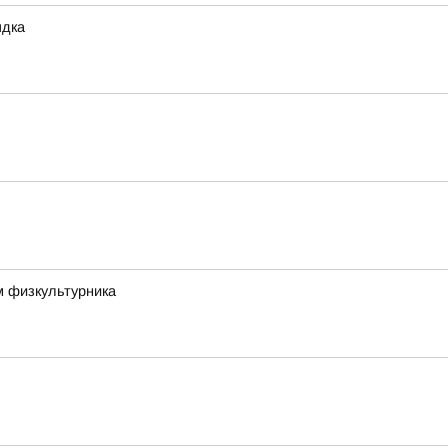
ядка
м физкультурника