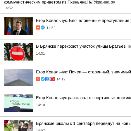
коммунистическим приветом из Пхеньяна! !//
Украина.ру
14:52
Егор Ковальчук: Бесчеловечные преступления
14:52
В Брянске перекроют участок улицы Братьев Т
14:31
Егор Ковальчук: Почеп — старинный, значимый
14:12
Егор Ковальчук рассказал о спортивных дости
14:10
Брянские школы с 1 сентября перейдут на но
14:07