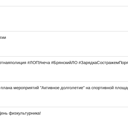
гии
тнаяполиция #ЛОПУнеча #БрянскийЛО #ЗарядкаСостражемПор
и плана мероприятий "Активное долголетие" на спортивной площ
ень физкультурника!