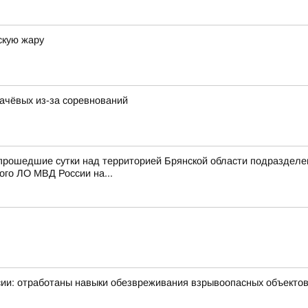
скую жару
качёвых из-за соревнований
 прошедшие сутки над территорией Брянской области подразде
го ЛО МВД России на...
ии: отработаны навыки обезвреживания взрывоопасных объекто