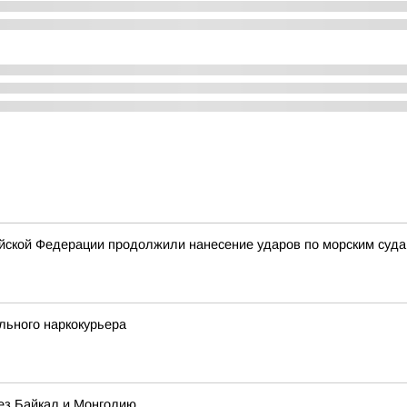
ской Федерации продолжили нанесение ударов по морским суда
льного наркокурьера
ез Байкал и Монголию