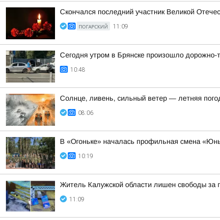
Скончался последний участник Великой Отече
ПОГАРСКИЙ
11:09
Сегодня утром в Брянске произошло дорожно-
10:48
Солнце, ливень, сильный ветер — летняя пого
08:06
В «Огоньке» началась профильная смена «Юн
10:19
Житель Калужской области лишен свободы за п
11:09