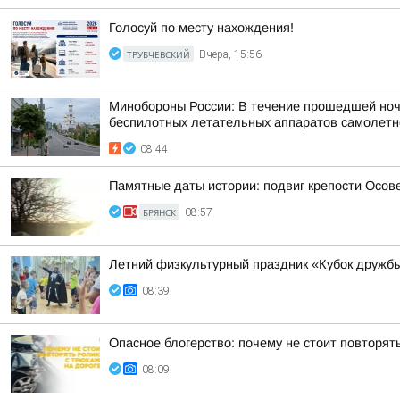
Голосуй по месту нахождения!
ТРУБЧЕВСКИЙ
Вчера, 15:56
Минобороны России: В течение прошедшей ночи 
беспилотных летательных аппаратов самолетног
08:44
Памятные даты истории: подвиг крепости Осов
БРЯНСК
08:57
Летний физкультурный праздник «Кубок дружбы
08:39
Опасное блогерство: почему не стоит повторят
08:09