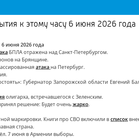
ытия к этому часу 6 июня 2026 года
 6 июня 2026 года
ака
БПЛА отражена над Санкт-Петербургом.
ронов на Брянщине.
массированная
атака
на Петербург.
ия.
ивостоять»: Губернатор Запорожской области Евгений
м
я
олигарха, встречавшегося с Зеленским.
принял решение: Будет очень
жарко
.
тной маркировки. Книги про СВО включили в
список
внек
лавная страна.
л. 7 июня в Армении выборы.