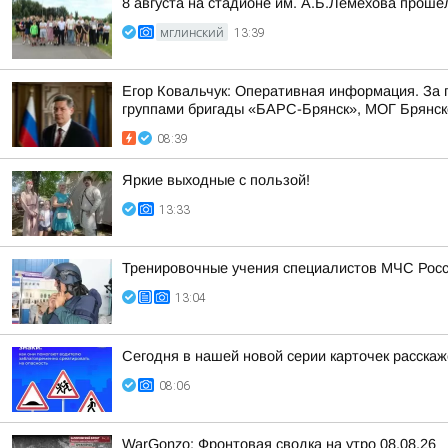
8 августа на стадионе им. А.Б.Лемехова прош
МГЛИНСКИЙ
13:39
Егор Ковальчук: Оперативная информация. За
группами бригады «БАРС-Брянск», МОГ Брянско
08:39
Яркие выходные с пользой!
13:33
Тренировочные учения специалистов МЧС Росс
13:04
Сегодня в нашей новой серии карточек расска
08:06
WarGonzo: Фронтовая сводка на утро 08.08.26