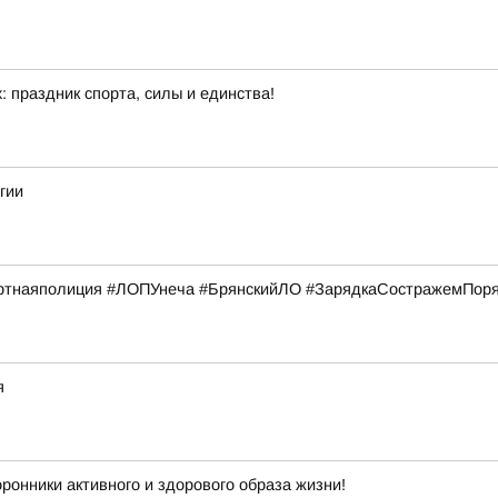
: праздник спорта, силы и единства!
гии
тнаяполиция #ЛОПУнеча #БрянскийЛО #ЗарядкаСостражемПор
я
ронники активного и здорового образа жизни!