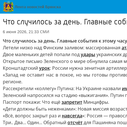
Что случилось за день. Главные соб
СМИ
6 июня 2026, 21:33
Что случилось за день. Главные события к этому часу
Летели низко над Финским заливом: массированная
ат
Двое маленьких детей попали под
удары
украинских д
Открытое письмо Зеленского о мире обнулила самая 
Кронштадтский
урок
: России нужна зенитная артиллер
«Запад не оставит нас в покое, но мы готовы прот
регионе.
Рассекретили «коллегу» Путина: На Украине назвали
и
Зеленский напросился на стадию «выжигания». Путин 
Паспорт покажи: Что ещё
запретит
Минцифры.
«Дети должны быть неженками»: Новая миссия возрас
«Всё, вопрос закрыт раз и
навсегда
»: Россия — правос
Три.. Два... Один... Обратный
отсчёт
для Пашиняна пошё