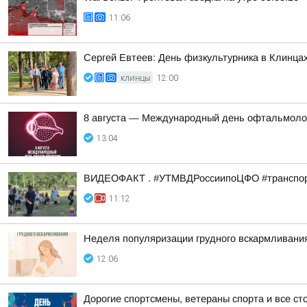
11:06
Сергей Евтеев: День физкультурника в Клинцах
КЛИНЦЫ
12:00
8 августа — Международный день офтальмоло
13:04
ВИДЕОФАКТ . #УТМВДРоссиипоЦФО #транспор
11:12
Неделя популяризации грудного вскармливани
12:06
Дорогие спортсмены, ветераны спорта и все сто