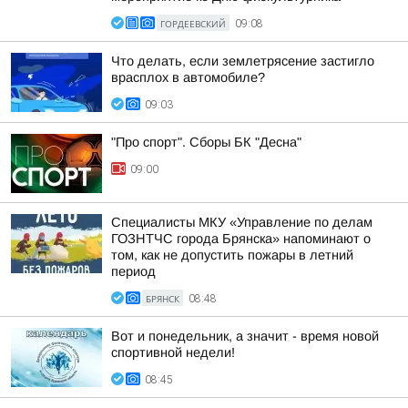
ГОРДЕЕВСКИЙ
09:08
Что делать, если землетрясение застигло
врасплох в автомобиле?
09:03
"Про спорт". Сборы БК "Десна"
09:00
Специалисты МКУ «Управление по делам
ГОЗНТЧС города Брянска» напоминают о
том, как не допустить пожары в летний
период
БРЯНСК
08:48
Вот и понедельник, а значит - время новой
спортивной недели!
08:45