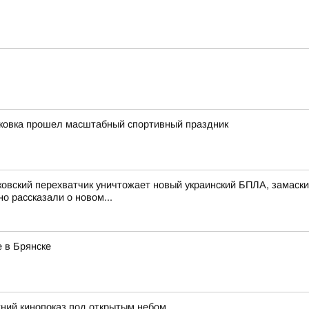
уковка прошел масштабный спортивный праздник
ковский перехватчик уничтожает новый украинский БПЛА, замас
 рассказали о новом...
 в Брянске
ний кинопоказ под открытым небом