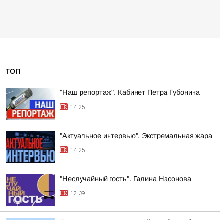
ТОП
"Наш репортаж". Кабинет Петра Губонина
14:25
"Актуальное интервью". Экстремальная жара
14:25
"Неслучайный гость". Галина Насонова
12:39