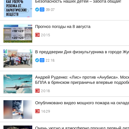
Безопасность наших детей – забота общая!
09:07
Прогноз погоды на 8 августа
20:15
В преддверии Дня физкультурника в городе Ж
22:18
Андрей Руденко: «Лис» против «Анубиса». Мос
БПЛА в брянском приграничье впервые подробно
20:18
Опубликовано видео мощного пожара на складе
16:29
Очень уютно и атмосферно прошел первый лет