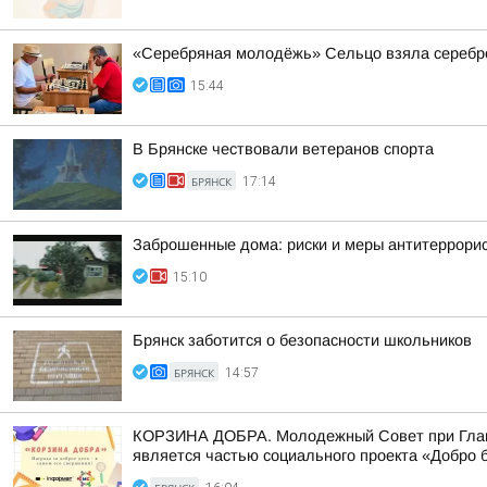
«Серебряная молодёжь» Сельцо взяла серебро
15:44
В Брянске чествовали ветеранов спорта
БРЯНСК
17:14
Заброшенные дома: риски и меры антитеррори
15:10
Брянск заботится о безопасности школьников
БРЯНСК
14:57
КОРЗИНА ДОБРА. Молодежный Совет при Главе 
является частью социального проекта «Добро б