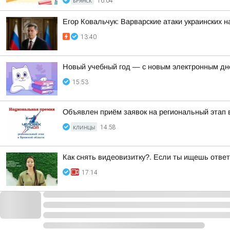
БРЯНСК
16:04
Егор Ковальчук: Варварские атаки украинских 
13:40
Новый учебный год — с новым электронным дн
15:53
Объявлен приём заявок на региональный этап 
КЛИНЦЫ
14:58
Как снять видеовизитку?. Если ты ищешь ответ
17:14