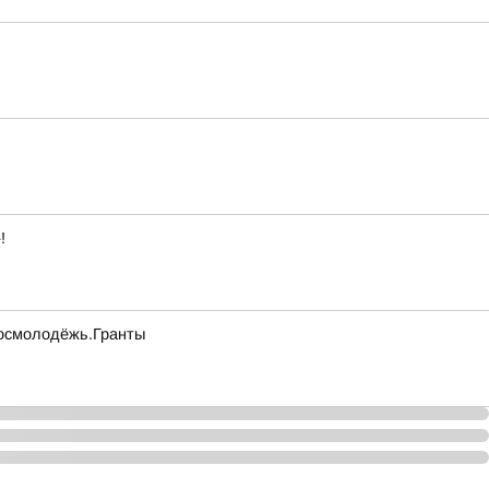
!
 Росмолодёжь.Гранты