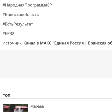
#НароднаяПрограммаЕР
#Брянскаяобласть
#ЕстьРезультат
#ЕР32
Источник:
Канал в МАКС "Единая Россия | Брянская о
ТОП
Жарааа