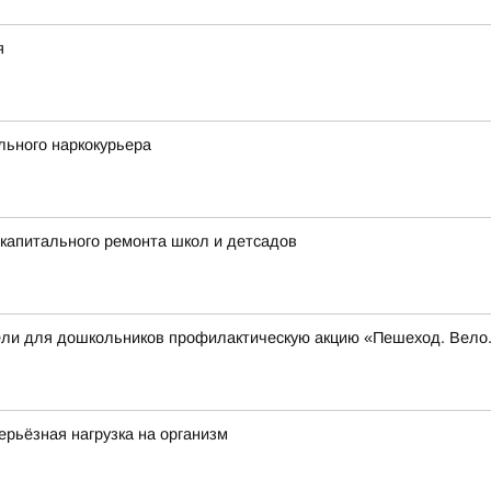
я
льного наркокурьера
капитального ремонта школ и детсадов
вели для дошкольников профилактическую акцию «Пешеход. Вел
ерьёзная нагрузка на организм