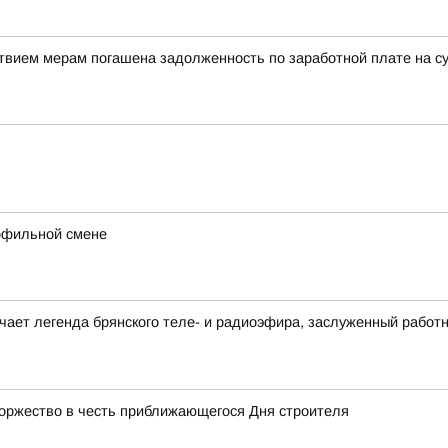
твием мерам погашена задолженность по заработной плате на с
рофильной смене
ечает легенда брянского теле- и радиоэфира, заслуженный работ
торжество в честь приближающегося Дня строителя