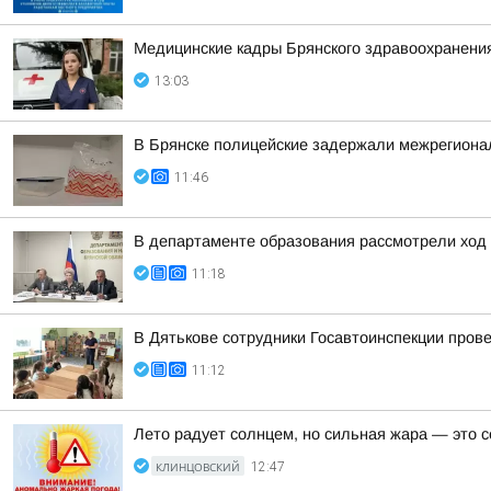
Медицинские кадры Брянского здравоохранени
13:03
В Брянске полицейские задержали межрегиона
11:46
В департаменте образования рассмотрели ход 
11:18
В Дятькове сотрудники Госавтоинспекции про
11:12
Лето радует солнцем, но сильная жара — это с
КЛИНЦОВСКИЙ
12:47