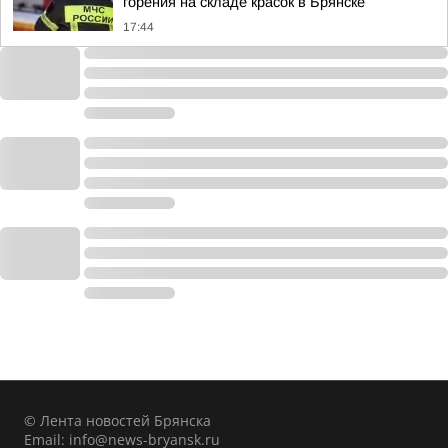
горения на складе красок в Брянске
17:44
© Лента новостей Брянска
Email:
info@news-bryansk.ru