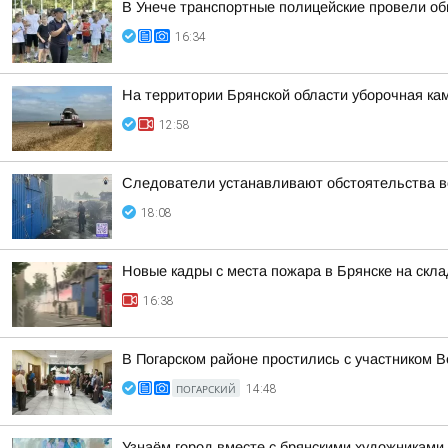
В Унече транспортные полицейские провели об
16:34
На территории Брянской области уборочная кам
12:58
Следователи устанавливают обстоятельства во
18:08
Новые кадры с места пожара в Брянске на скл
16:38
В Погарском районе простились с участником
ПОГАРСКИЙ
14:48
Узнаём город вместе с брянскими художниками