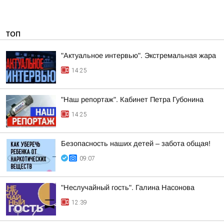
ТОП
"Актуальное интервью". Экстремальная жара
14:25
"Наш репортаж". Кабинет Петра Губонина
14:25
Безопасность наших детей – забота общая!
09:07
"Неслучайный гость". Галина Насонова
12:39