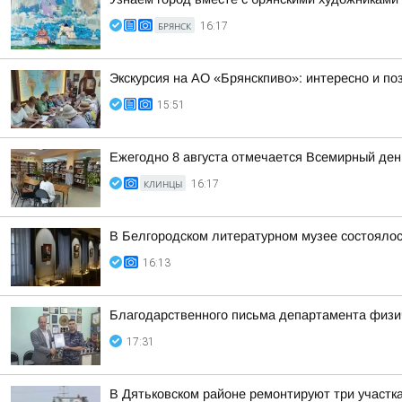
БРЯНСК
16:17
Экскурсия на АО «Брянскпиво»: интересно и п
15:51
Ежегодно 8 августа отмечается Всемирный де
КЛИНЦЫ
16:17
В Белгородском литературном музее состоялос
16:13
Благодарственного письма департамента физич
17:31
В Дятьковском районе ремонтируют три участк