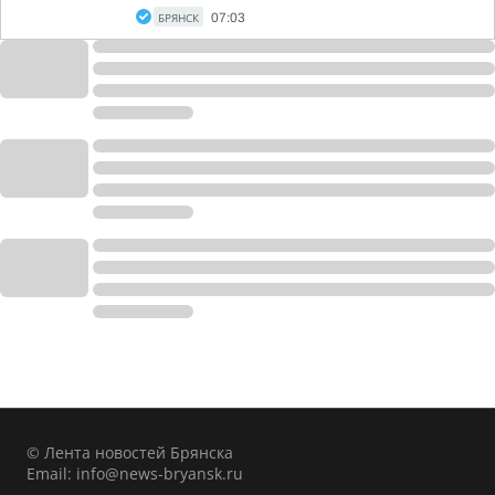
БРЯНСК
07:03
© Лента новостей Брянска
Email:
info@news-bryansk.ru