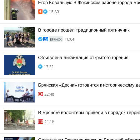
Егор Ковальчук: В Фокинском районе города Б
15:30
В городе прошёл традиционный пятничник
БРЯНСК
16:04
Объявлена ликвидация открытого горения
17:22
Брянская «Десна» готовится к историческому д
22:48
В Брянске волонтеры привели в порядок терр
21:18