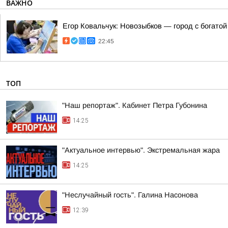
ВАЖНО
Егор Ковальчук: Новозыбков — город с богато
22:45
ТОП
"Наш репортаж". Кабинет Петра Губонина
14:25
"Актуальное интервью". Экстремальная жара
14:25
"Неслучайный гость". Галина Насонова
12:39