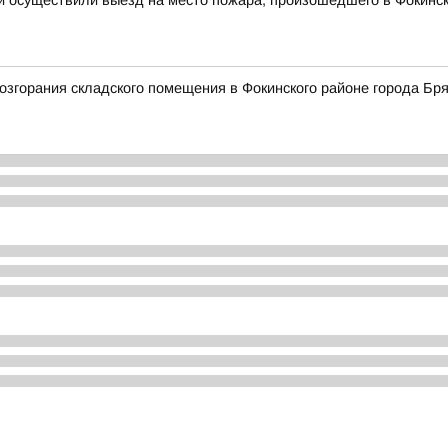
и осуществили выезд на место пожара, произошедшего в Фокинск
згорания складского помещения в Фокинского районе города Бря