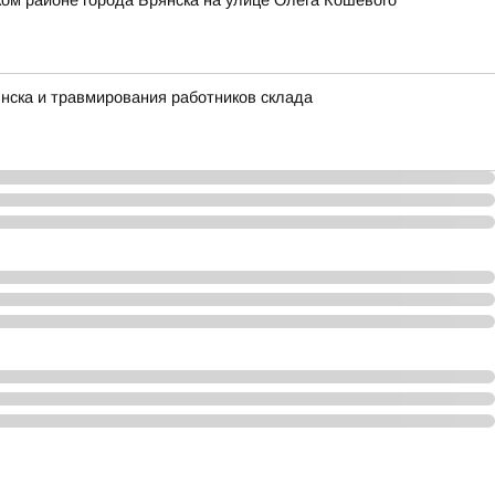
ом районе города Брянска на улице Олега Кошевого
нска и травмирования работников склада