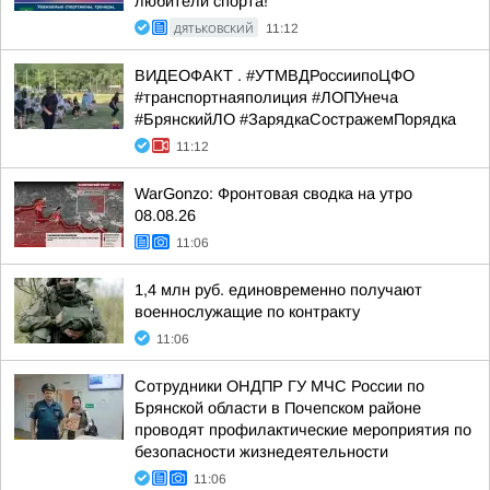
любители спорта!
ДЯТЬКОВСКИЙ
11:12
ВИДЕОФАКТ . #УТМВДРоссиипоЦФО
#транспортнаяполиция #ЛОПУнеча
#БрянскийЛО #ЗарядкаСостражемПорядка
11:12
WarGonzo: Фронтовая сводка на утро
08.08.26
11:06
1,4 млн руб. единовременно получают
военнослужащие по контракту
11:06
Сотрудники ОНДПР ГУ МЧС России по
Брянской области в Почепском районе
проводят профилактические мероприятия по
безопасности жизнедеятельности
11:06