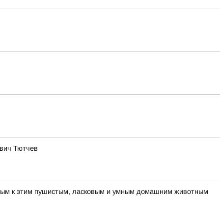
ович Тютчев
шным к этим пушистым, ласковым и умным домашним животным