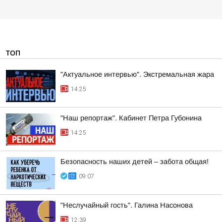
ТОП
"Актуальное интервью". Экстремальная жара
14:25
"Наш репортаж". Кабинет Петра Губонина
14:25
Безопасность наших детей – забота общая!
09:07
"Неслучайный гость". Галина Насонова
12:39