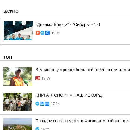
ВАЖНО
"Динамо-Брянск" - "Сибирь" - 1:0
19:39
ТОП
В Брянске устроили большой рейд по пляжам и
19:39
КНИГА + СПОРТ = НАШ РЕКОРД!
17:24
Праздник по-соседски: в Фокинском районе при
18:06