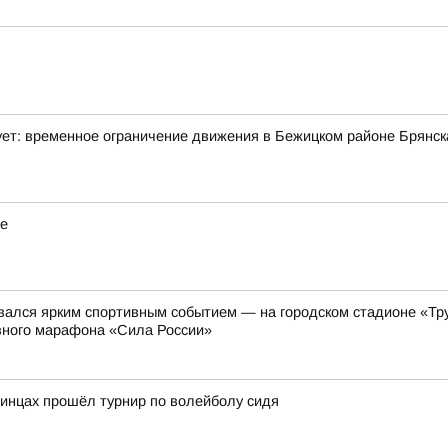
ет: временное ограничение движения в Бежицком районе Брянск
ые
вался ярким спортивным событием — на городском стадионе «Тру
вного марафона «Сила России»
линцах прошёл турнир по волейболу сидя