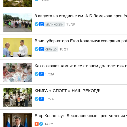
8 августа на стадионе им. А.Б.Лемехова прош
МГЛИНСКИЙ
13:39
Врио губернатора Егор Ковальчук совершил ра
СЕЛЬЦО
18:21
Как оживают камни: в «Активном долголетии» 
17:39
КНИГА + СПОРТ = НАШ РЕКОРД!
17:24
Егор Ковальчук: Бесчеловечные преступления 
14:52