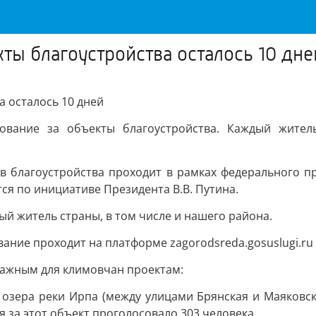
ты благоустройства осталось 10 дне
а осталось 10 дней
ование за объекты благоустройства. Каждый жител
ов благоустройства проходит в рамках федерального 
ся по инициативе Президента В.В. Путина.
й житель страны, в том числе и нашего района.
вание проходит на платформе zagorodsreda.gosuslugi.ru
важным для климовчан проектам:
 озера реки Ирпа (между улицами Брянская и Маяковско
я за этот объект проголосовало 303 человека.