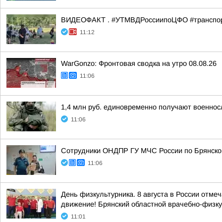
ВИДЕОФАКТ . #УТМВДРоссиипоЦФО #транспор
11:12
WarGonzo: Фронтовая сводка на утро 08.08.26
11:06
1,4 млн руб. единовременно получают военнос
11:06
Сотрудники ОНДПР ГУ МЧС России по Брянской
11:06
День физкультурника. 8 августа в России отме
движение! Брянский областной врачебно-физку
11:01