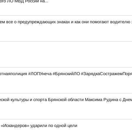
го ЛО МВД России на...
жем все о предупреждающих знаках и как они помогают водителю 
тнаяполиция #ЛОПУнеча #БрянскийЛО #ЗарядкаСостражемПор
кой культуры и спорта Брянской области Максима Рудина с Дне
мь «Искандеров» ударили по одной цели