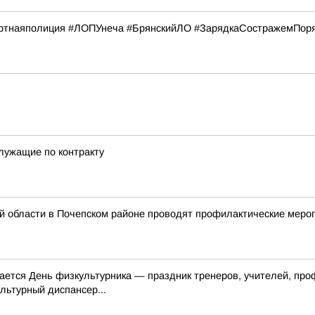
тнаяполиция #ЛОПУнеча #БрянскийЛО #ЗарядкаСостражемПор
лужащие по контракту
 области в Почепском районе проводят профилактические мероп
чается День физкультурника — праздник тренеров, учителей, пр
льтурный диспансер...