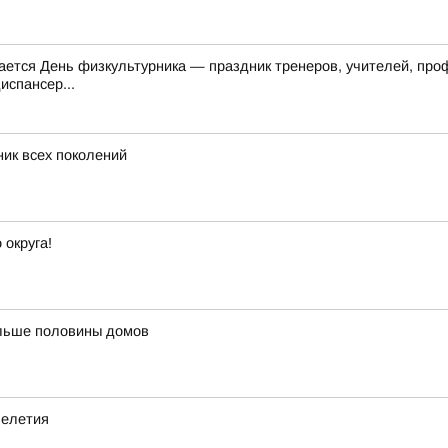
чается День физкультурника — праздник тренеров, учителей, пр
испансер...
ник всех поколений
 округа!
ольше половины домов
челетия