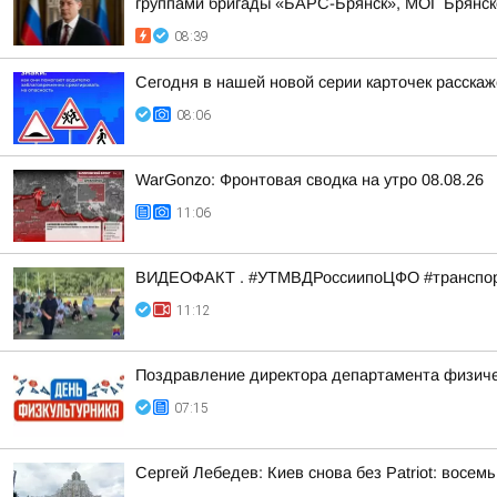
группами бригады «БАРС-Брянск», МОГ Брянско
08:39
Сегодня в нашей новой серии карточек расска
08:06
WarGonzo: Фронтовая сводка на утро 08.08.26
11:06
ВИДЕОФАКТ . #УТМВДРоссиипоЦФО #транспор
11:12
Поздравление директора департамента физичес
07:15
Сергей Лебедев: Киев снова без Patriot: восе