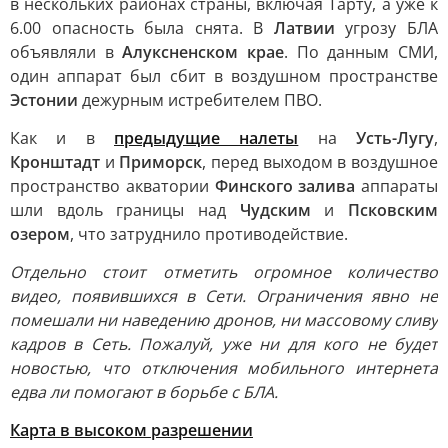
в нескольких районах страны, включая Тарту, а уже к
6.00 опасность была снята. В
Латвии
угрозу БЛА
объявляли в
Алуксненском крае
. По данным СМИ,
один аппарат был сбит в воздушном пространстве
Эстонии
дежурным истребителем ПВО.
Как и в
предыдущие налеты
на
Усть-Лугу
,
Кронштадт
и
Приморск
, перед выходом в воздушное
пространство акватории
Финского залива
аппараты
шли вдоль границы над
Чудским
и
Псковским
озером
, что затруднило противодействие.
Отдельно стоит отметить огромное количество
видео, появившихся в Сети. Ограничения явно не
помешали ни наведению дронов, ни массовому сливу
кадров в Сеть. Пожалуй, уже ни для кого не будет
новостью, что отключения мобильного интернета
едва ли помогают в борьбе с БЛА.
Карта в высоком разрешении