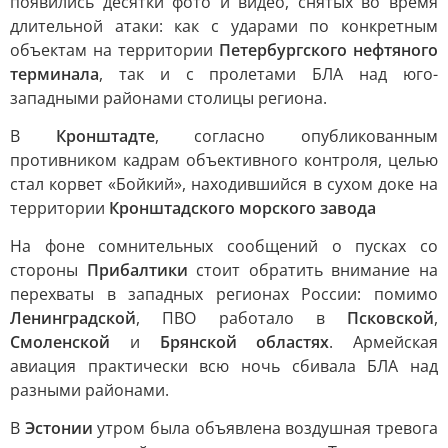
появились десятки фото и видео, снятых во время
длительной атаки: как с ударами по конкретным
объектам на территории
Петербургского нефтяного
терминала
, так и с пролетами БЛА над юго-
западными районами столицы региона.
В
Кронштадте
, согласно опубликованным
противником кадрам объективного контроля, целью
стал корвет «Бойкий», находившийся в сухом доке на
территории
Кронштадского морского завода
На фоне сомнительных сообщений о пусках со
стороны
Прибалтики
стоит обратить внимание на
перехваты в западных регионах России: помимо
Ленинградской
, ПВО работало в
Псковской
,
Смоленской
и
Брянской областях
. Армейская
авиация практически всю ночь сбивала БЛА над
разными районами.
В
Эстонии
утром была объявлена воздушная тревога