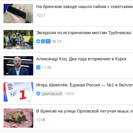
На брянском заводе нашли тайник с советским
10:27
Экскурсия по историческим местам Трубчевска:
08:33
Александр Коц: Два года вторжению в Курск
11:09
Игорь Шевелёв: Единая Россия — №1 в бюлле
ДУБРОВСКИЙ
10:25
В Брянске на улице Орловской летучая мышь п
10:08