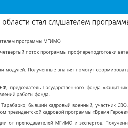
й области стал слушателем програ
ушателем программы МГИМО
четвертый поток программы профпереподготовки вете
еми модулей. Полученные знания помогут сформирова
РФ, председатель Государственного фонда «Защитни
влений работы фонда.
Тарабарко, бывший кадровый военный, участник СВО.
ком президентской кадровой программы «Время Героев»
ции от преподавателей МГИМО и экспертов. Полученны