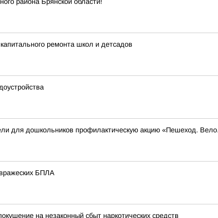
ого района Брянской области!
капитального ремонта школ и детсадов
доустройства
вели для дошкольников профилактическую акцию «Пешеход. Вел
 вражеских БПЛА
окушение на незаконный сбыт наркотических средств