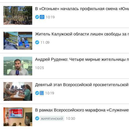
В «Огоньке» началась профильная смена «Юн
10:19
Житель Калужской области лишен свободы за п
11:09
Андрей Руденко: Четыре мирные жительницы п
10:25
Девятый этап Всероссийской просветительско
10:19
В рамках Всероссийского марафона «Служение
ЖИРЯТИНСКИЙ
10:30