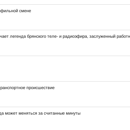
рофильной смене
ечает легенда брянского теле- и радиоэфира, заслуженный работ
транспортное происшествие
да может меняться за считанные минуты