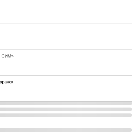
о. СИМ»
аранск