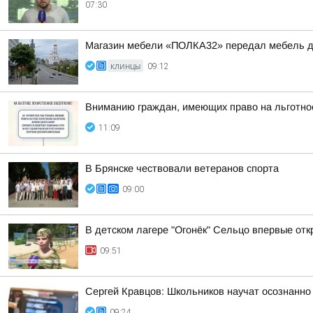
07:30
Магазин мебели «ПОЛКА32» передал мебель д
КЛИНЦЫ
09:12
Вниманию граждан, имеющих право на льготно
11:09
В Брянске чествовали ветеранов спорта
09:00
В детском лагере "Огонёк" Сельцо впервые от
09:51
Сергей Кравцов: Школьников научат осознанно
09:24