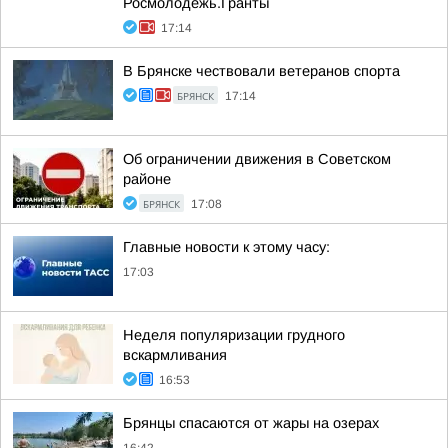
Росмолодёжь.Гранты
17:14
В Брянске чествовали ветеранов спорта
БРЯНСК
17:14
Об ограничении движения в Советском
районе
БРЯНСК
17:08
Главные новости к этому часу:
17:03
Неделя популяризации грудного
вскармливания
16:53
Брянцы спасаются от жары на озерах