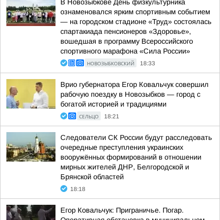
В Новозыбкове День физкультурника
ознаменовался ярким спортивным событием
— на городском стадионе «Труд» состоялась
спартакиада пенсионеров «Здоровье»,
вошедшая в программу Всероссийского
спортивного марафона «Сила России»
НОВОЗЫБКОВСКИЙ
18:33
Врио губернатора Егор Ковальчук совершил
рабочую поездку в Новозыбков — город с
богатой историей и традициями
СЕЛЬЦО
18:21
Следователи СК России будут расследовать
очередные преступления украинских
вооружённых формирований в отношении
мирных жителей ДНР, Белгородской и
Брянской областей
18:18
Егор Ковальчук: Приграничье. Погар.