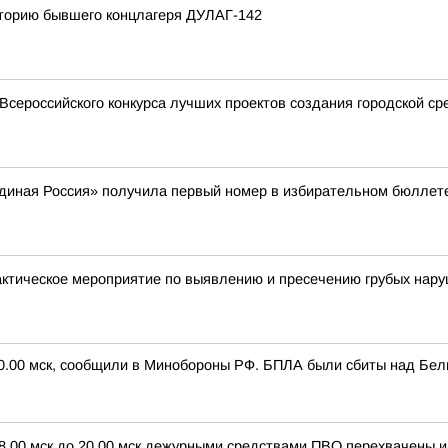
иторию бывшего концлагеря ДУЛАГ-142
Всероссийского конкурса лучших проектов создания городской ср
Единая Россия» получила первый номер в избирательном бюллет
актическое мероприятие по выявлению и пресечению грубых нар
20.00 мск, сообщили в Минобороны РФ. БПЛА были сбиты над Белг
 8.00 мск до 20.00 мск дежурными средствами ПВО перехвачены 