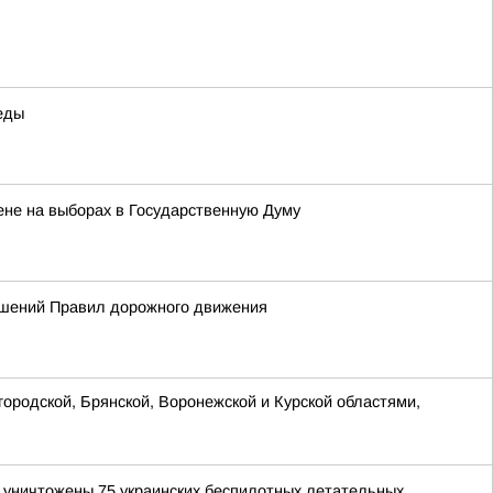
еды
ене на выборах в Государственную Думу
ушений Правил дорожного движения
ородской, Брянской, Воронежской и Курской областями,
и уничтожены 75 украинских беспилотных летательных