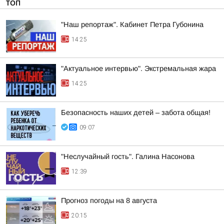
ТОП
"Наш репортаж". Кабинет Петра Губонина
14:25
"Актуальное интервью". Экстремальная жара
14:25
Безопасность наших детей – забота общая!
09:07
"Неслучайный гость". Галина Насонова
12:39
Прогноз погоды на 8 августа
20:15