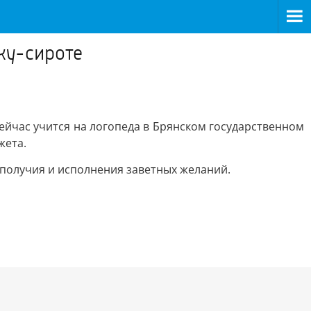
ку-сироте
ейчас учится на логопеда в Брянском государственном
жета.
ополучия и исполнения заветных желаний.