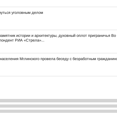
нуться уголовным делом
мятник истории и архитектуры, духовный оплот приграничья Во 
пондент РИА «Стрела»...
и населения Мглинского провела беседу с безработным граждани