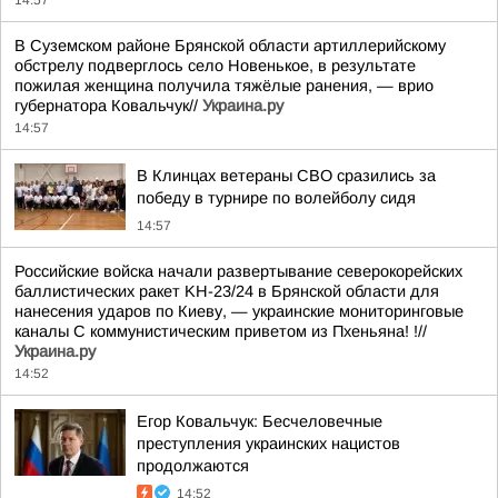
14:57
В Суземском районе Брянской области артиллерийскому
обстрелу подверглось село Новенькое, в результате
пожилая женщина получила тяжёлые ранения, — врио
губернатора Ковальчук//
Украина.ру
14:57
В Клинцах ветераны СВО сразились за
победу в турнире по волейболу сидя
14:57
Российские войска начали развертывание северокорейских
баллистических ракет KН-23/24 в Брянской области для
нанесения ударов по Киеву, — украинские мониторинговые
каналы С коммунистическим приветом из Пхеньяна! !//
Украина.ру
14:52
Егор Ковальчук: Бесчеловечные
преступления украинских нацистов
продолжаются
14:52