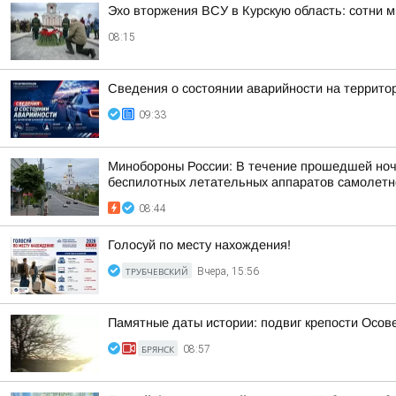
Эхо вторжения ВСУ в Курскую область: сотни 
08:15
Сведения о состоянии аварийности на территор
09:33
Минобороны России: В течение прошедшей ночи 
беспилотных летательных аппаратов самолетног
08:44
Голосуй по месту нахождения!
ТРУБЧЕВСКИЙ
Вчера, 15:56
Памятные даты истории: подвиг крепости Осов
БРЯНСК
08:57