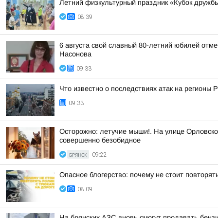
Летний физкультурный праздник «Кубок дружбы
08:39
6 августа свой славный 80-летний юбилей отм
Насонова
09:33
Что известно о последствиях атак на регионы 
09:33
Осторожно: летучие мыши!. На улице Орловско
совершенно безобидное
БРЯНСК
09:22
Опасное блогерство: почему не стоит повторят
08:09
На брянских АЗС вновь смогут продавать бензи