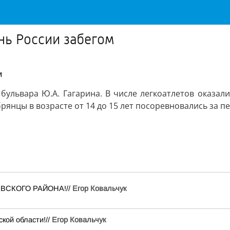
нь России забегом
м
 бульвара Ю.А. Гагарина. В числе легкоатлетов оказал
рянцы в возрасте от 14 до 15 лет посоревновались за п
 СЕВСКОГО РАЙОНА!//
Егор Ковальчук
кой области!//
Егор Ковальчук