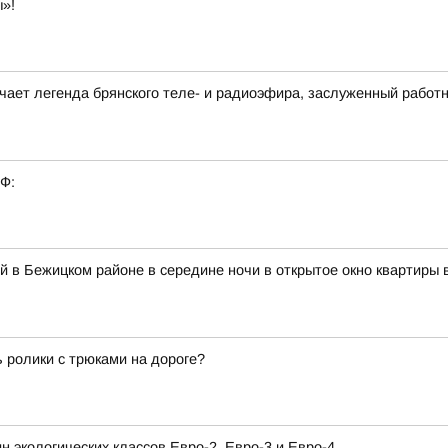
»!
ечает легенда брянского теле- и радиоэфира, заслуженный работ
РФ:
й в Бежицком районе в середине ночи в открытое окно квартиры 
ь ролики с трюками на дороге?
н экологических классов Евро-2, Евро-3 и Евро-4