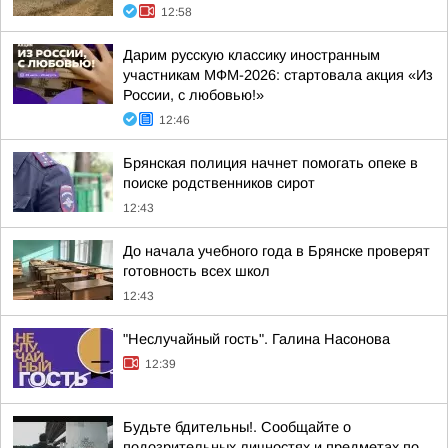
12:58
Дарим русскую классику иностранным
участникам МФМ-2026: стартовала акция «Из
России, с любовью!»
12:46
Брянская полиция начнет помогать опеке в
поиске родственников сирот
12:43
До начала учебного года в Брянске проверят
готовность всех школ
12:43
"Неслучайный гость". Галина Насонова
12:39
Будьте бдительны!. Сообщайте о
подозрительных личностях и предметах по