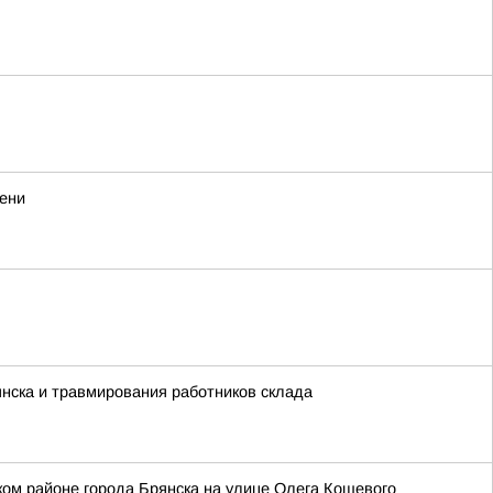
мени
нска и травмирования работников склада
ом районе города Брянска на улице Олега Кошевого