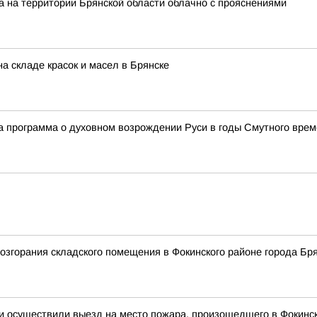
а на территории Брянской области облачно с прояснениями
а складе красок и масел в Брянске
а программа о духовном возрождении Руси в годы Смутного вре
згорания складского помещения в Фокинского районе города Бря
и осуществили выезд на место пожара, произошедшего в Фокинск