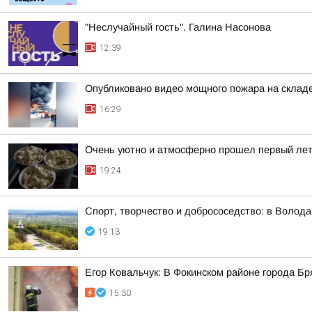
"Неслучайный гость". Галина Насонова
12:39
Опубликовано видео мощного пожара на складе
16:29
Очень уютно и атмосферно прошел первый лет
19:24
Спорт, творчество и добрососедство: в Волод
19:13
Егор Ковальчук: В Фокинском районе города Б
15:30