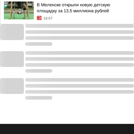
В Меленске открыли новую детскую
площадку за 13,5 миллиона рублей
16:57