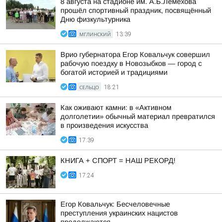
8 августа на стадионе им. А.Б.Лемехова
прошёл спортивный праздник, посвящённый
Дню физкультурника
МГЛИНСКИЙ
13:39
Врио губернатора Егор Ковальчук совершил
рабочую поездку в Новозыбков — город с
богатой историей и традициями
СЕЛЬЦО
18:21
Как оживают камни: в «Активном
долголетии» обычный материал превратился
в произведения искусства
17:39
КНИГА + СПОРТ = НАШ РЕКОРД!
17:24
Егор Ковальчук: Бесчеловечные
преступления украинских нацистов