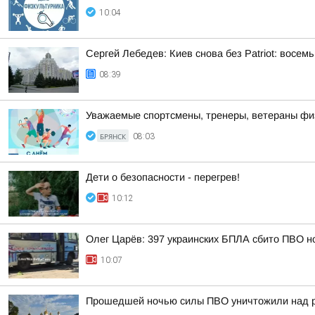
10:04
Сергей Лебедев: Киев снова без Patriot: восе
08:39
Уважаемые спортсмены, тренеры, ветераны физ
БРЯНСК
08:03
Дети о безопасности - перегрев!
10:12
Олег Царёв: 397 украинских БПЛА сбито ПВО н
10:07
Прошедшей ночью силы ПВО уничтожили над р