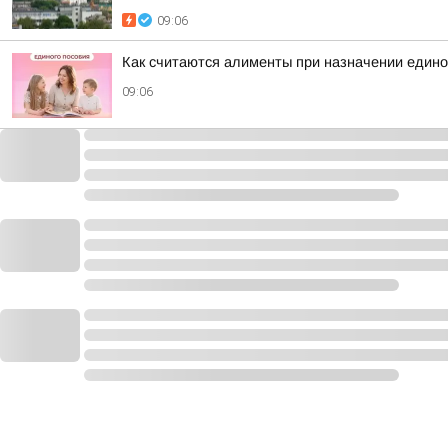
09:06
Как считаются алименты при назначении едино
09:06