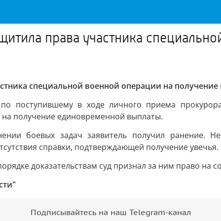
щитила права участника специально
астника специальной военной операции на получение
у по поступившему в ходе личного приема прокурор
 на получение единовременной выплаты.
нении боевых задач заявитель получил ранение. Н
тсутствия справки, подтверждающей получение увечья.
орядке доказательствам суд признал за ним право на со
сти"
Подписывайтесь на наш Telegram-канал