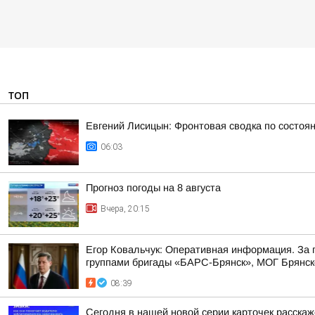
ТОП
Евгений Лисицын: Фронтовая сводка по состояни
06:03
Прогноз погоды на 8 августа
Вчера, 20:15
Егор Ковальчук: Оперативная информация. За
группами бригады «БАРС-Брянск», МОГ Брянско
08:39
Сегодня в нашей новой серии карточек расска