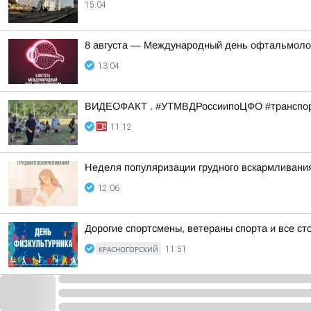
15:04
8 августа — Международный день офтальмоло
13:04
ВИДЕОФАКТ . #УТМВДРоссиипоЦФО #транспор
11:12
Неделя популяризации грудного вскармливани
12:06
Дорогие спортсмены, ветераны спорта и все сто
КРАСНОГОРСКИЙ
11:51