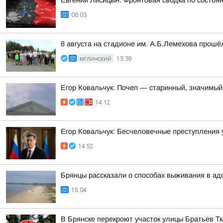
Евгений Лисицын: Фронтовая сводка по состояни
06:03
8 августа на стадионе им. А.Б.Лемехова прош
МГЛИНСКИЙ
13:39
Егор Ковальчук: Почеп — старинный, значимый
14:12
Егор Ковальчук: Бесчеловечные преступления 
14:52
Брянцы рассказали о способах выживания в ад
15:04
В Брянске перекроют участок улицы Братьев Т