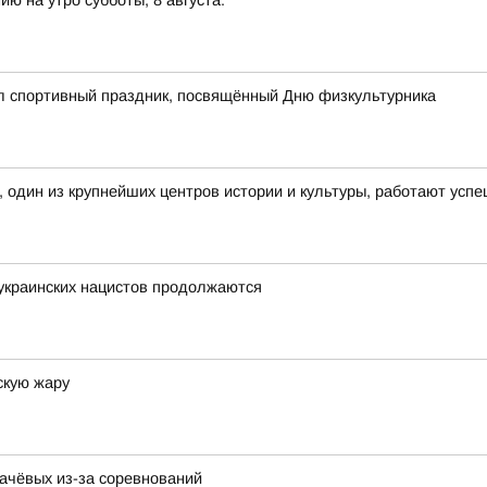
ю на утро субботы, 8 августа:
ёл спортивный праздник, посвящённый Дню физкультурника
, один из крупнейших центров истории и культуры, работают усп
украинских нацистов продолжаются
скую жару
качёвых из-за соревнований