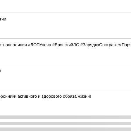
гии
тнаяполиция #ЛОПУнеча #БрянскийЛО #ЗарядкаСостражемПор
я
ронники активного и здорового образа жизни!