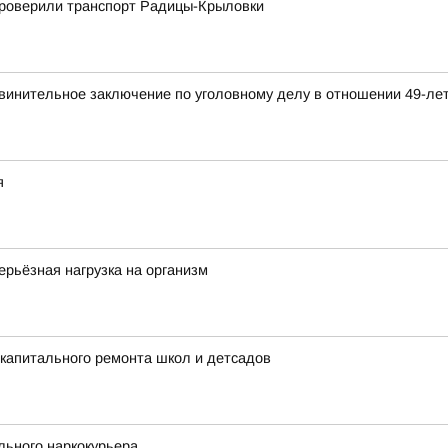
 проверили транспорт Радицы-Крыловки
бвинительное заключение по уголовному делу в отношении 49-ле
я
ерьёзная нагрузка на организм
капитального ремонта школ и детсадов
льного наркокурьера