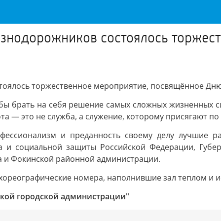
езнодорожников состоялось торжес
тоялось торжественное мероприятие, посвящённое Дню
тобы брать на себя решение самых сложных жизненных си
а — это не служба, а служение, которому присягают по 
офессионализм и преданность своему делу лучшие 
а и социальной защиты Российской Федерации, Губер
ка и Фокинской районной администрации.
хореографические номера, наполнившие зал теплом и и
ской городской администрации"